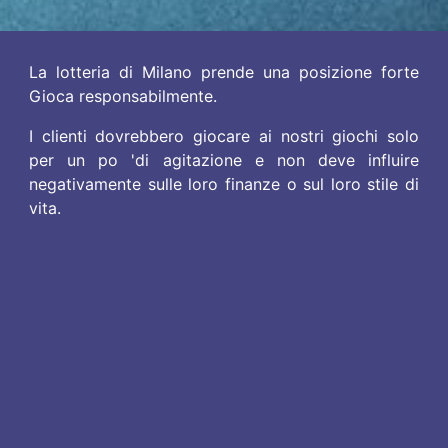
La lotteria di Milano prende una posizione forte
Gioca responsabilmente.
I clienti dovrebbero giocare ai nostri giochi solo
per un po 'di agitazione e non deve influire
negativamente sulle loro finanze o sul loro stile di
vita.
Le nostre regole di gioco non consentono a
persone di età inferiore ai 18 anni di piazzare una
scommessa o richiedere un biglietto vincente. Le
scommesse sul conto sono disponibili solo per
coloro che hanno più di 21 anni.
Tutte le informazioni, statistiche o editoriali che
provengono da fornitori di servizi di terze parti (ad
es. Contenuto relativo a eventi, informazioni sulla