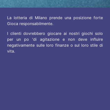
La lotteria di Milano prende una posizione forte
Gioca responsabilmente.
I clienti dovrebbero giocare ai nostri giochi solo
per un po 'di agitazione e non deve influire
negativamente sulle loro finanze o sul loro stile di
vita.
Le nostre regole di gioco non consentono a
persone di età inferiore ai 18 anni di piazzare una
scommessa o richiedere un biglietto vincente. Le
scommesse sul conto sono disponibili solo per
coloro che hanno più di 21 anni.
Tutte le informazioni, statistiche o editoriali che
provengono da fornitori di servizi di terze parti (ad
es. Contenuto relativo a eventi, informazioni sulla