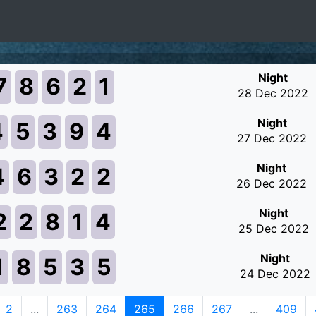
Night
7
8
6
2
1
28 Dec 2022
Night
4
5
3
9
4
27 Dec 2022
Night
4
6
3
2
2
26 Dec 2022
Night
2
2
8
1
4
25 Dec 2022
Night
1
8
5
3
5
24 Dec 2022
2
...
263
264
265
266
267
...
409