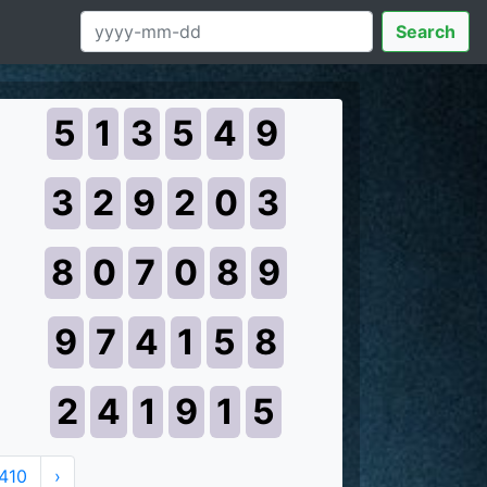
Search
5
1
3
5
4
9
3
2
9
2
0
3
8
0
7
0
8
9
9
7
4
1
5
8
2
4
1
9
1
5
410
›