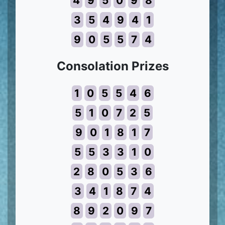
4
9
5
0
9
8
3
5
4
9
4
1
9
0
5
5
7
4
Consolation Prizes
1
0
5
5
4
6
5
1
0
7
2
5
9
0
1
8
1
7
5
5
3
3
1
0
2
8
0
5
3
6
3
4
1
8
7
4
8
9
2
0
9
7