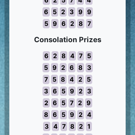
6
2
5
7
4
4
6
5
2
3
9
9
5
9
6
2
8
7
Consolation Prizes
6
2
8
4
7
5
5
9
2
6
8
3
7
5
8
4
2
5
3
6
5
9
2
3
2
6
5
7
2
9
8
6
5
9
2
4
3
4
7
8
2
1