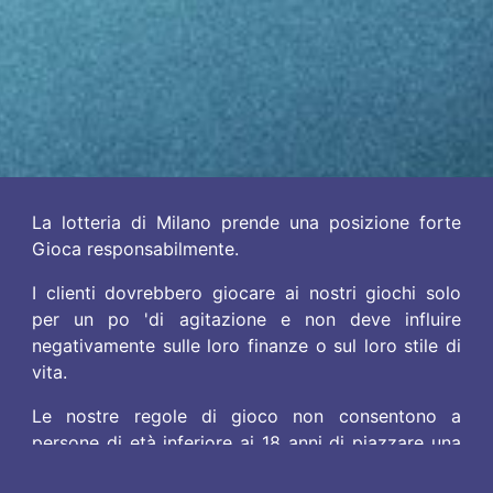
La lotteria di Milano prende una posizione forte
Gioca responsabilmente.
I clienti dovrebbero giocare ai nostri giochi solo
per un po 'di agitazione e non deve influire
negativamente sulle loro finanze o sul loro stile di
vita.
Le nostre regole di gioco non consentono a
persone di età inferiore ai 18 anni di piazzare una
scommessa o richiedere un biglietto vincente. Le