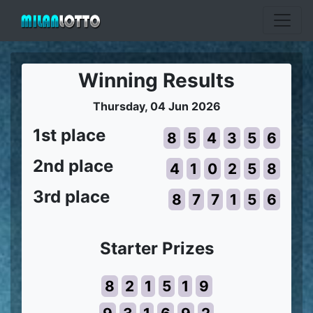
Winning Results
Thursday, 04 Jun 2026
1st place
8
5
4
3
5
6
2nd place
4
1
0
2
5
8
3rd place
8
7
7
1
5
6
Starter Prizes
8
2
1
5
1
9