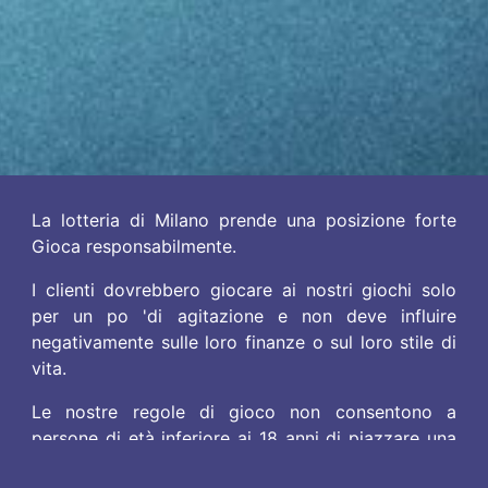
La lotteria di Milano prende una posizione forte
Gioca responsabilmente.
I clienti dovrebbero giocare ai nostri giochi solo
per un po 'di agitazione e non deve influire
negativamente sulle loro finanze o sul loro stile di
vita.
Le nostre regole di gioco non consentono a
persone di età inferiore ai 18 anni di piazzare una
scommessa o richiedere un biglietto vincente. Le