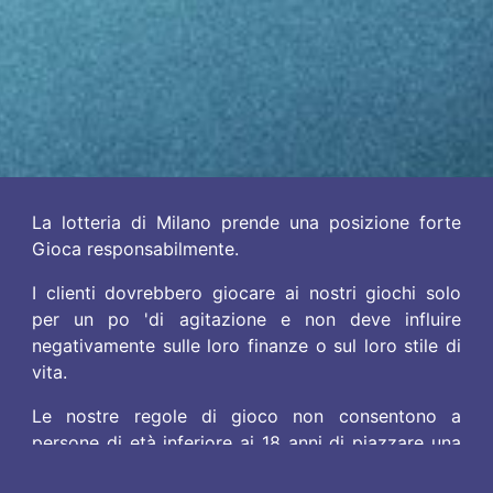
La lotteria di Milano prende una posizione forte
Gioca responsabilmente.
I clienti dovrebbero giocare ai nostri giochi solo
per un po 'di agitazione e non deve influire
negativamente sulle loro finanze o sul loro stile di
vita.
Le nostre regole di gioco non consentono a
persone di età inferiore ai 18 anni di piazzare una
scommessa o richiedere un biglietto vincente. Le