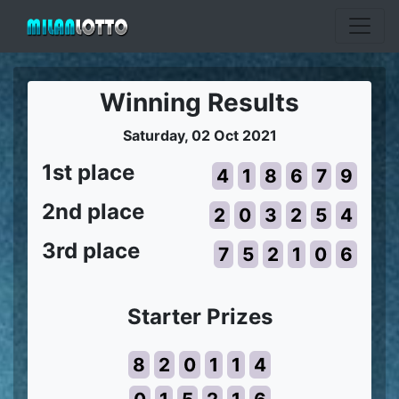
Winning Results
Saturday, 02 Oct 2021
1st place
4
1
8
6
7
9
2nd place
2
0
3
2
5
4
3rd place
7
5
2
1
0
6
Starter Prizes
8
2
0
1
1
4