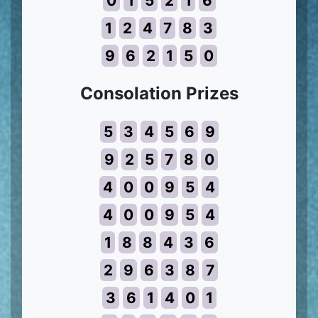
0
1
5
2
1
6
1
2
4
7
8
3
9
6
2
1
5
0
Consolation Prizes
5
3
4
5
6
9
9
2
5
7
8
0
4
0
0
9
5
4
4
0
0
9
5
4
1
8
8
4
3
6
2
9
6
3
8
7
3
6
1
4
0
1