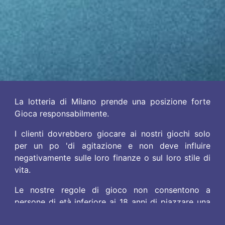
La lotteria di Milano prende una posizione forte
Gioca responsabilmente.
I clienti dovrebbero giocare ai nostri giochi solo
per un po 'di agitazione e non deve influire
negativamente sulle loro finanze o sul loro stile di
vita.
Le nostre regole di gioco non consentono a
persone di età inferiore ai 18 anni di piazzare una
scommessa o richiedere un biglietto vincente. Le