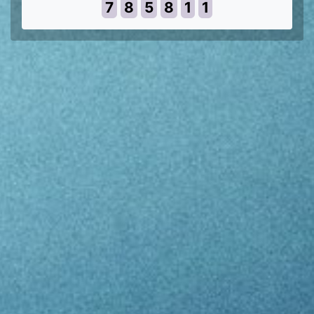
7
8
5
8
1
1