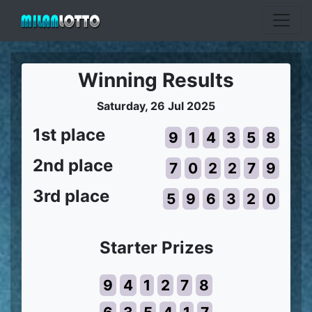
Winning Results
Saturday, 26 Jul 2025
1st place
9
1
4
3
5
8
2nd place
7
0
2
2
7
9
3rd place
5
9
6
3
2
0
Starter Prizes
9
4
1
2
7
8