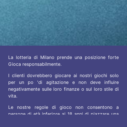
La lotteria di Milano prende una posizione forte
Gioca responsabilmente.
I clienti dovrebbero giocare ai nostri giochi solo
per un po 'di agitazione e non deve influire
negativamente sulle loro finanze o sul loro stile di
vita.
Le nostre regole di gioco non consentono a
persone di età inferiore ai 18 anni di piazzare una
scommessa o richiedere un biglietto vincente. Le