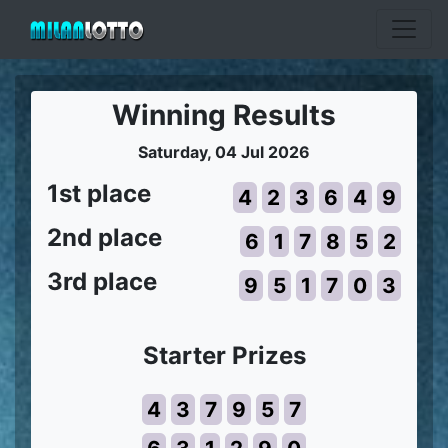
Winning Results
Saturday, 04 Jul 2026
1st place
4
2
3
6
4
9
2nd place
6
1
7
8
5
2
3rd place
9
5
1
7
0
3
Starter Prizes
4
3
7
9
5
7