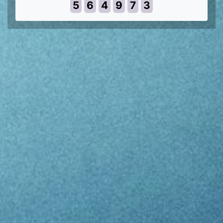
5
6
4
9
7
3