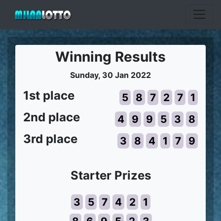
Winning Results
Sunday, 30 Jan 2022
1st place
5
8
7
2
7
1
2nd place
4
9
9
5
3
8
3rd place
3
8
4
1
7
9
Starter Prizes
3
5
7
4
2
1