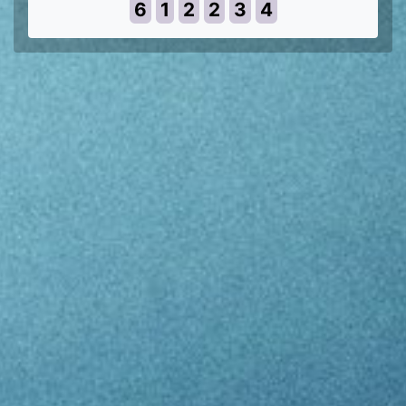
6
1
2
2
3
4