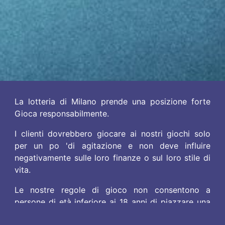
La lotteria di Milano prende una posizione forte
Gioca responsabilmente.
I clienti dovrebbero giocare ai nostri giochi solo
per un po 'di agitazione e non deve influire
negativamente sulle loro finanze o sul loro stile di
vita.
Le nostre regole di gioco non consentono a
persone di età inferiore ai 18 anni di piazzare una
scommessa o richiedere un biglietto vincente. Le