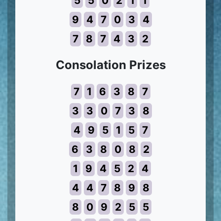
5
5
0
2
1
1
9
4
7
0
3
4
7
8
7
4
3
2
Consolation Prizes
7
1
6
3
8
7
3
3
0
7
3
8
4
9
5
1
5
7
6
3
8
0
8
2
1
9
4
5
2
4
4
4
7
8
9
8
8
0
9
2
5
5