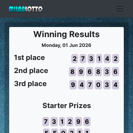
Winning Results
Monday, 01 Jun 2026
1st place
2
7
3
1
4
2
2nd place
8
9
6
8
3
6
3rd place
9
4
7
0
3
4
Starter Prizes
7
3
1
2
9
6