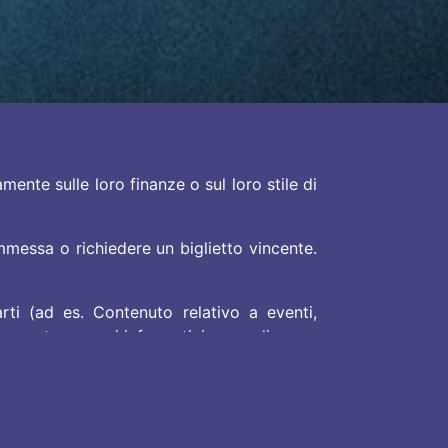
mente sulle loro finanze o sul loro stile di
mmessa o richiedere un biglietto vincente.
arti (ad es. Contenuto relativo a eventi,
ivamente a scopi informativi generali.
so.